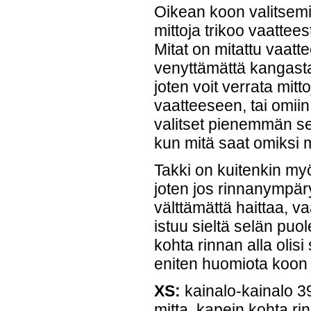
Oikean koon valitsem
mittoja trikoo vaattees
Mitat on mitattu vaatt
venyttämättä kangasta
joten voit verrata mit
vaatteeseen, tai omiin 
valitset pienemmän se
kun mitä saat omiksi m
Takki on kuitenkin myö
joten jos rinnanympär
välttämättä haittaa, v
istuu sieltä selän puol
kohta rinnan alla olisi
eniten huomiota koon 
XS:
kainalo-kainalo 
mitta, kapein kohta ri