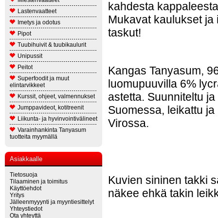
Miestenvaatteet
kahdesta kappaleesta l
Lastenvaatteet
Mukavat kaulukset ja 
Imetys ja odotus
taskut!
Pipot
Tuubihuivit & tuubikaulurit
Unipussit
Peitot
Kangas Tanyasum, 9
Superfoodit ja muut
luomupuuvilla 6% lycr
elintarvikkeet
astetta. Suunniteltu ja
Kurssit, ohjeet, valmennukset
Suomessa, leikattu j
Jumppavideot, kotitreenit
Liikunta- ja hyvinvointivälineet
Virossa.
Varainhankinta Tanyasum
tuotteita myymällä
Asiakkaalle
Tietosuoja
Kuvien sininen takki 
Tilaaminen ja toimitus
Käyttöehdot
näkee ehkä takin lei
Yritys
Jälleenmyyynti ja myyntiesittelyt
Yhteystiedot
Ota yhteyttä