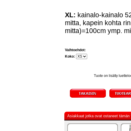
XL:
kainalo-kainalo 
mitta, kapein kohta ri
mitta)=100cm ymp. mi
Vaihtoehdot:
Koko:
Tuote on lisätty luett
Asiakkaat jotka ovat ostaneet tämän