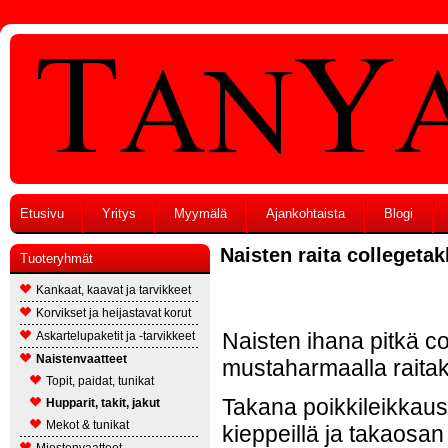
Etusivu
Yritys
Myymälä
Ajankohtaista
Blogi
Naisten raita collegetak
Tuoteryhmät
Kankaat, kaavat ja tarvikkeet
Korvikset ja heijastavat korut
Naisten ihana pitkä co
Askartelupaketit ja -tarvikkeet
Naistenvaatteet
mustaharmaalla raitak
Topit, paidat, tunikat
Takana poikkileikkaus
Hupparit, takit, jakut
Mekot & tunikat
kieppeillä ja takaosa