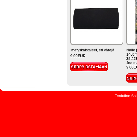
Imetyskaistaleet, eri värejä
Nalle 
140cm
9.00EUR
35.4
Jaa ma
9.00E
Evolution So