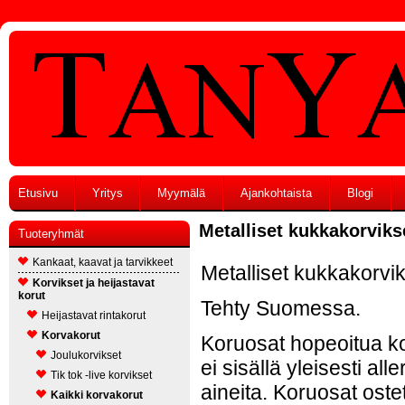
Etusivu
Yritys
Myymälä
Ajankohtaista
Blogi
Metalliset kukkakorviks
Tuoteryhmät
Kankaat, kaavat ja tarvikkeet
Metalliset kukkakorvi
Korvikset ja heijastavat
korut
Tehty Suomessa.
Heijastavat rintakorut
Korvakorut
Koruosat hopeoitua ko
Joulukorvikset
ei sisällä yleisesti alle
Tik tok -live korvikset
aineita. Koruosat oste
Kaikki korvakorut