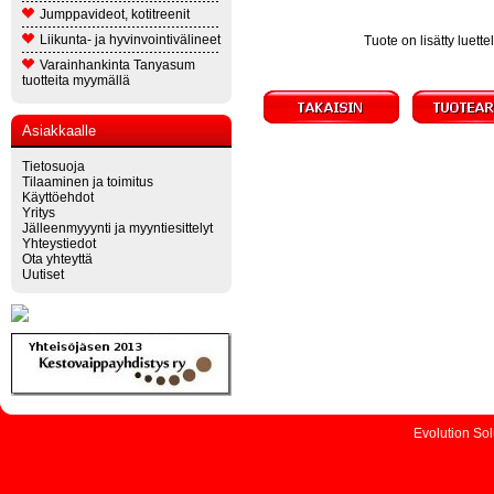
Jumppavideot, kotitreenit
Liikunta- ja hyvinvointivälineet
Tuote on lisätty luet
Varainhankinta Tanyasum
tuotteita myymällä
Asiakkaalle
Tietosuoja
Tilaaminen ja toimitus
Käyttöehdot
Yritys
Jälleenmyyynti ja myyntiesittelyt
Yhteystiedot
Ota yhteyttä
Uutiset
Evolution So