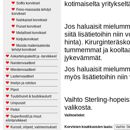
kotimaiselta yritykselt
Softis korvikset
Fimo-massasta tehdyt
korvikset
Nahkaiset korvikset
Jos haluaisit mielummi
Puiset korvikset
siitä lisätietoihin nii
Metalliset korvikset
Ketjukorvikset
hinta). Kirurginteräsk
Muista materiaaleista
tummemmat ja koolta
tehdyt korvikset
jykevämmät.
Askartelupaketit ja -tarvikkeet
Naistenvaatteet
Jos haluaisit mielummin
Miestenvaatteet
myös lisätietoihin ni
Lastenvaatteet
Imetys ja odotus
Pipot
Tuubihuivit & tuubikaulurit
Vaihto Sterling-hopeis
Unipussit
valikosta.
Peitot
Vaihtoehdot:
Superfoodit ja muut
elintarvikkeet
Korvisten koukkuosien laatu:
Kurssit, ohjeet, valmennukset