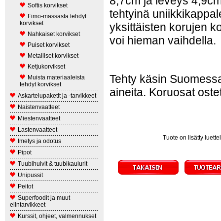
8,7cm ja leveys 4,9cm
Softis korvikset
tehtyinä uniikkikappal
Fimo-massasta tehdyt
korvikset
yksittäisten korujen k
Nahkaiset korvikset
voi hieman vaihdella.
Puiset korvikset
Metalliset korvikset
Ketjukorvikset
Tehty käsin Suomessa, e
Muista materiaaleista
tehdyt korvikset
aineita. Koruosat ostet
Askartelupaketit ja -tarvikkeet
Naistenvaatteet
Miestenvaatteet
Lastenvaatteet
Tuote on lisätty luet
Imetys ja odotus
Pipot
Tuubihuivit & tuubikaulurit
Unipussit
Peitot
Superfoodit ja muut
elintarvikkeet
Kurssit, ohjeet, valmennukset