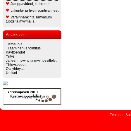
Jumppavideot, kotitreenit
Liikunta- ja hyvinvointivälineet
Varainhankinta Tanyasum
tuotteita myymällä
Asiakkaalle
Tietosuoja
Tilaaminen ja toimitus
Käyttöehdot
Yritys
Jälleenmyyynti ja myyntiesittelyt
Yhteystiedot
Ota yhteyttä
Uutiset
Evolution So