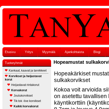
Etusivu
Yritys
Myymälä
Ajankohtaista
Blogi
Hopeamustat sulkakorv
Tuoteryhmät
Kankaat, kaavat ja tarvikkeet
Hopeakärkiset mustat
Korvikset ja heijastavat
sulkakorvikset
korut
Heijastavat rintakorut
Kokoa voit arvioida sii
Korvakorut
on asetettu tavallise
Joulukorvikset
Tik tok -live korvikset
käyntikorttiin (käyntik
Kaikki korvakorut