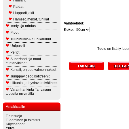
Haalarit
Paidat
Hupparit,takit
Hameet, mekot, tunikat
Vaihtoehdot:
Imetys ja odotus
Koko:
Pipot
Tuubihuivit & tuubikaulurit
Unipussit
Tuote on lisätty lue
Peitot
Superfoodit ja muut
elintarvikkeet
Kurssit, ohjeet, valmennukset
Jumppavideot, kotitreenit
Liikunta- ja hyvinvointivälineet
Varainhankinta Tanyasum
tuotteita myymällä
Asiakkaalle
Tietosuoja
Tilaaminen ja toimitus
Käyttöehdot
Yritys