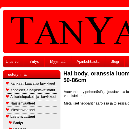
Etusivu
Yritys
Myymälä
Ajankohtaista
Blogi
Hai body, oranssia luom
Tuoteryhmät
50-86cm
Kankaat, kaavat ja tarvikkeet
Korvikset ja heijastavat korut
Vauvan body pehmeästä ja joustavasta lu
valmistettuna.
Askartelupaketit ja -tarvikkeet
Naistenvaatteet
Metalliset nepparit haaroissa ja toisessa
Miestenvaatteet
Lastenvaatteet
Bodyt