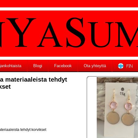
jankohtaista
Blogi
Facebook
Ota yhteyttä
a materiaaleista tehdyt
kset
teriaaleista tehdyt korvikset