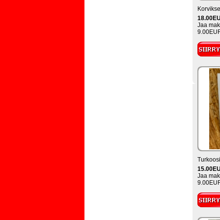
Korvikse
18.00E
Jaa maks
9.00EUR
Turkoosi
15.00E
Jaa maks
9.00EUR