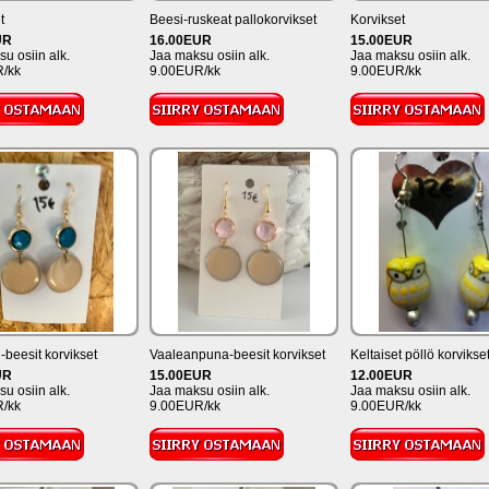
t
Beesi-ruskeat pallokorvikset
Korvikset
UR
16.00EUR
15.00EUR
u osiin alk.
Jaa maksu osiin alk.
Jaa maksu osiin alk.
/kk
9.00EUR/kk
9.00EUR/kk
-beesit korvikset
Vaaleanpuna-beesit korvikset
Keltaiset pöllö korvikse
UR
15.00EUR
12.00EUR
u osiin alk.
Jaa maksu osiin alk.
Jaa maksu osiin alk.
/kk
9.00EUR/kk
9.00EUR/kk