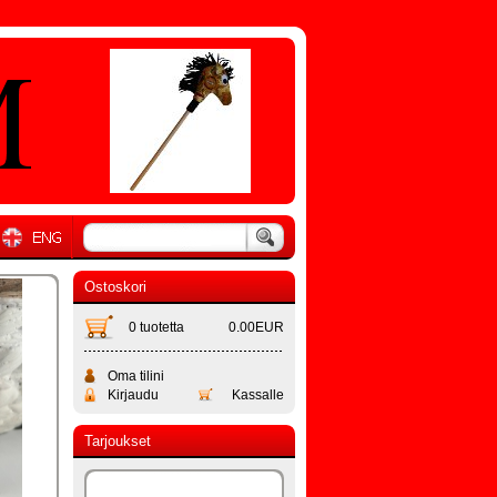
Ostoskori
0 tuotetta
0.00EUR
Oma tilini
Kirjaudu
Kassalle
Tarjoukset