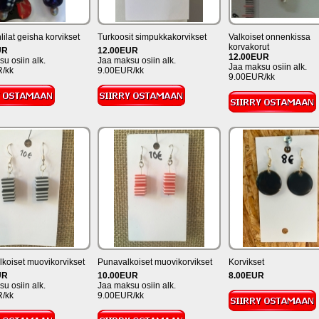
lat geisha korvikset
Turkoosit simpukkakorvikset
Valkoiset onnenkissa
korvakorut
UR
12.00EUR
12.00EUR
u osiin alk.
Jaa maksu osiin alk.
Jaa maksu osiin alk.
/kk
9.00EUR/kk
9.00EUR/kk
koiset muovikorvikset
Punavalkoiset muovikorvikset
Korvikset
UR
10.00EUR
8.00EUR
u osiin alk.
Jaa maksu osiin alk.
/kk
9.00EUR/kk