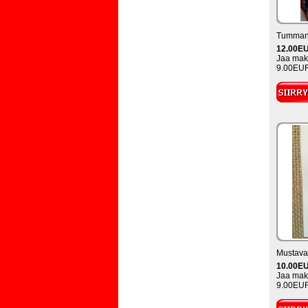
Tummanli
12.00E
Jaa maks
9.00EUR
Mustaval
10.00E
Jaa maks
9.00EUR