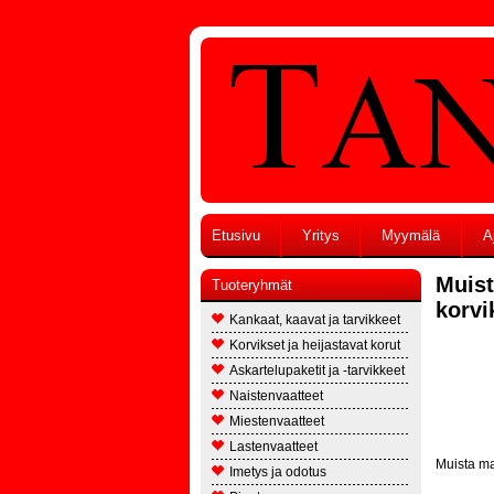
Etusivu
Yritys
Myymälä
A
Muist
Tuoteryhmät
korvi
Kankaat, kaavat ja tarvikkeet
Korvikset ja heijastavat korut
Askartelupaketit ja -tarvikkeet
Naistenvaatteet
Miestenvaatteet
Lastenvaatteet
Muista ma
Imetys ja odotus