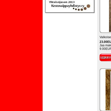
Valkoise
23.00E
Jaa maks
9.00EUR