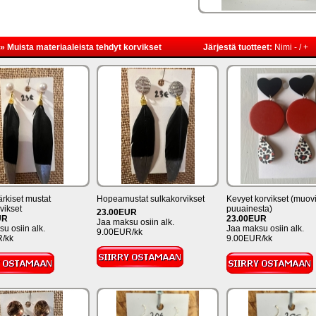
»
Muista materiaaleista tehdyt korvikset
Järjestä tuotteet:
Nimi
-
/
+
rkiset mustat
Hopeamustat sulkakorvikset
Kevyet korvikset (muovi
vikset
puuainesta)
23.00EUR
UR
23.00EUR
Jaa maksu osiin alk.
u osiin alk.
Jaa maksu osiin alk.
9.00EUR/kk
/kk
9.00EUR/kk