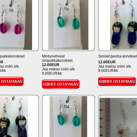
mpukkakorvikset
Mintunvihreät
Siniset geisha korvikse
simpukkakorvikset
UR
12.00EUR
12.00EUR
u osiin alk.
Jaa maksu osiin alk.
Jaa maksu osiin alk.
/kk
9.00EUR/kk
9.00EUR/kk