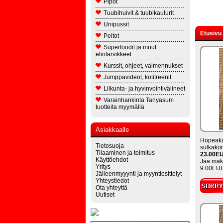
Pipot
Tuubihuivit & tuubikaulurit
Unipussit
Etusivu
Peitot
Superfoodit ja muut
elintarvikkeet
Kurssit, ohjeet, valmennukset
Jumppavideot, kotitreenit
Liikunta- ja hyvinvointivälineet
Varainhankinta Tanyasum
tuotteita myymällä
Asiakkaalle
Hopeakä
Tietosuoja
sulkakor
Tilaaminen ja toimitus
23.00E
Käyttöehdot
Jaa maks
Yritys
9.00EUR
Jälleenmyyynti ja myyntiesittelyt
Yhteystiedot
Ota yhteyttä
Uutiset