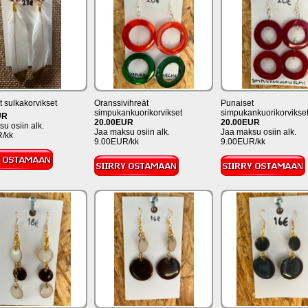
t sulkakorvikset
Oranssivihreät
Punaiset
simpukankuorikorvikset
simpukankuorikorvikse
UR
20.00EUR
20.00EUR
u osiin alk.
Jaa maksu osiin alk.
Jaa maksu osiin alk.
/kk
9.00EUR/kk
9.00EUR/kk