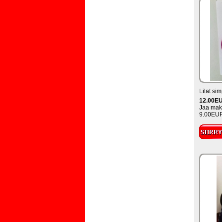
Lilat si
12.00E
Jaa maks
9.00EUR