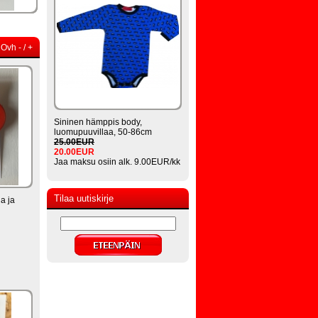
Ovh
-
/
+
Sininen hämppis body,
luomupuuvillaa, 50-86cm
25.00EUR
20.00EUR
Jaa maksu osiin alk.
9.00EUR/kk
Tilaa uutiskirje
a ja