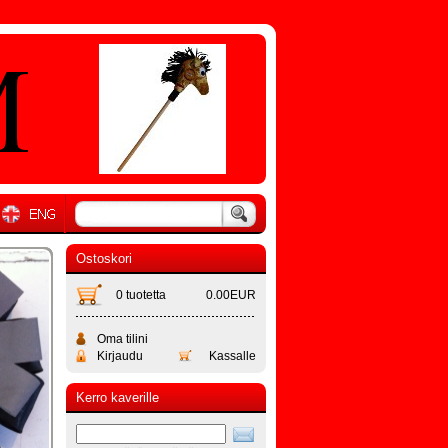
Ostoskori
0 tuotetta
0.00EUR
Oma tilini
Kirjaudu
Kassalle
Kerro kaverille