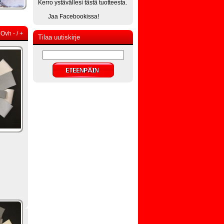
Kerro ystävällesi tästä tuotteesta.
Jaa Facebookissa!
Ovh
-
/
+
Tilaa uutiskirje