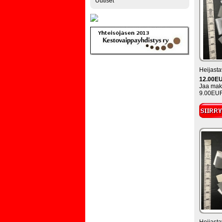
Uutiset
Heijasta
12.00E
Jaa maks
9.00EUR