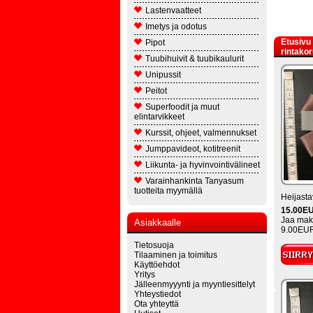
Lastenvaatteet
Imetys ja odotus
Etusivu
Pipot
rintakor
Tuubihuivit & tuubikaulurit
Unipussit
Peitot
Superfoodit ja muut
elintarvikkeet
Kurssit, ohjeet, valmennukset
Jumppavideot, kotitreenit
Liikunta- ja hyvinvointivälineet
Varainhankinta Tanyasum
tuotteita myymällä
Heijasta
15.00E
Jaa maks
Asiakkaalle
9.00EUR
Tietosuoja
Tilaaminen ja toimitus
Käyttöehdot
Yritys
Jälleenmyyynti ja myyntiesittelyt
Yhteystiedot
Ota yhteyttä