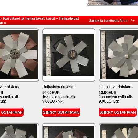
»
Korvikset ja heijastavat korut
»
Heijastavat
Järjestä tuotteet:
Nimi
-
/
+
ut
»
va rintakoru
Heijastava rintakoru
Heijastava rintakoru
UR
10.00EUR
13.00EUR
u osiin alk.
Jaa maksu osiin alk.
Jaa maksu osiin alk.
/kk
9.00EUR/kk
9.00EUR/kk