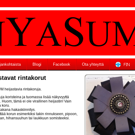
jankohtaista
Blogi
Facebook
Ota yhteyttä
stavat rintakorut
heijastavia rintakoruja.
uja koristeina ja tuomassa lisää näkyvyyttä
 Huom, tämä ei ole virallinen heijastin! Vain
a koru.
takana hakaskiinnitys.
ittää korun esimerkiksi takin rinnukseen, pipoon,
aan, hihansuuhun tai laukkuun somisteeksi.