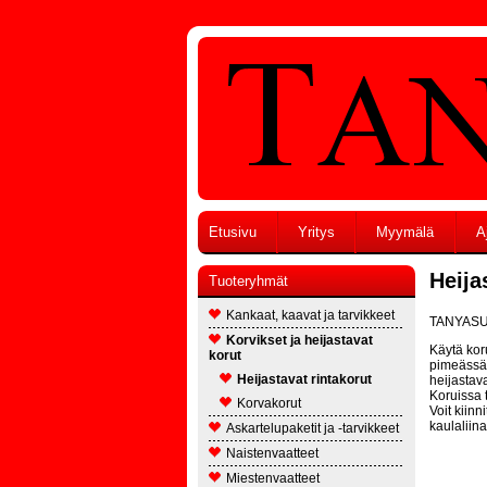
Etusivu
Yritys
Myymälä
A
Heija
Tuoteryhmät
Kankaat, kaavat ja tarvikkeet
TANYASUM 
Korvikset ja heijastavat
Käytä kor
korut
pimeässä.
Heijastavat rintakorut
heijastav
Koruissa 
Korvakorut
Voit kiinn
kaulaliin
Askartelupaketit ja -tarvikkeet
Naistenvaatteet
Miestenvaatteet